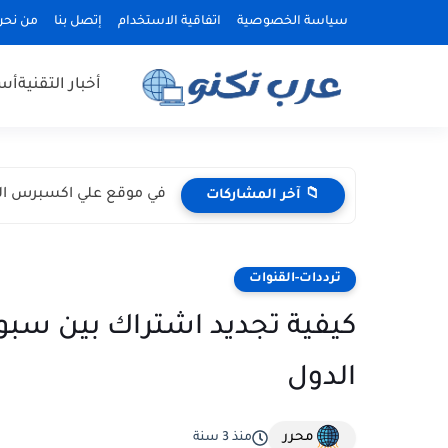
سياسة الخصوصية
اتفاقية الاستخدام
إتصل بنا
من نحن
أخبار التقنية
أسع
في موقع علي اكسبرس الكث
📁 آخر المشاركات
ترددات-القنوات
كيفية تجديد اشتراك بين سبو
الدول
محرر
منذ 3 سنة