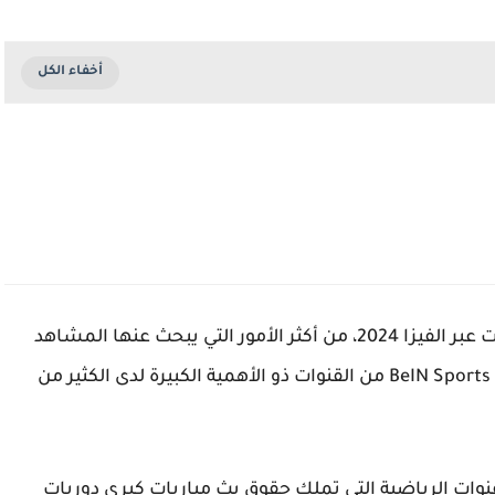
طريقة تجديد اشتراك قنوات بي ان سبورت من النت عبر الفيزا 2024، من أكثر الأمور التي يبحث عنها المشاهد
الذي يمتلك رسيفر بين سبورت ، حيث تعتبر قنوات BeIN Sports من القنوات ذو الأهمية الكبيرة لدى الكثير من
وات الرياضية التي تملك حقوق بث مباريات كبري دوريات