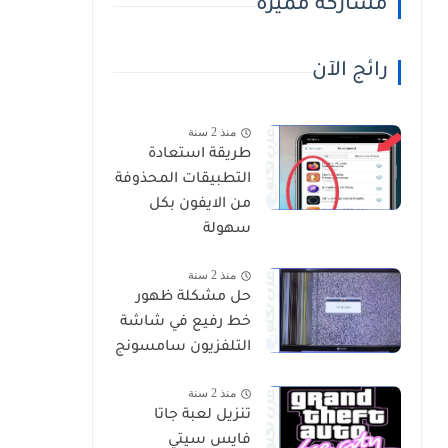
مشاركة مميزة
رائج الآن
منذ 2 سنة
طريقة استعادة
التطبيقات المحذوفة
من الايفون بكل
سهولة
منذ 2 سنة
حل مشكلة ظهور
خط رفيع في شاشة
التلفزيون سامسونج
منذ 2 سنة
تنزيل لعبة جاتا
فايس سيتي