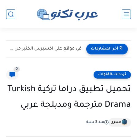
في موقع علي اكسبرس الكثير من الخبايا
📁 آخر المشاركات
0
ترددات-القنوات
تحميل تطبيق دراما تركية Turkish
Drama مترجمة ومدبلجة عربي
محرر
منذ 3 سنة