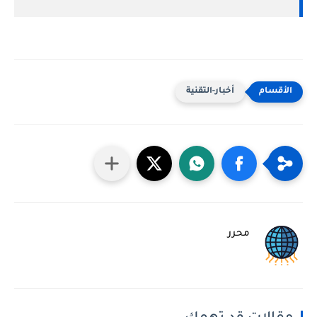
أخبار-التقنية
محرر