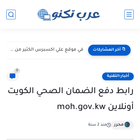
في موقع علي اكسبرس الكثير من الخبايا
📁 آخر المشاركات
0
أخبار-التقنية
رابط دفع الضمان الصحي الكويت
أونلاين moh.gov.kw
محرر
منذ 2 سنة