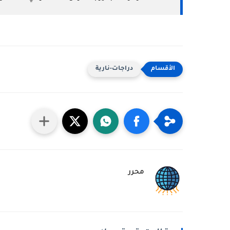
دراجات-نارية
محرر