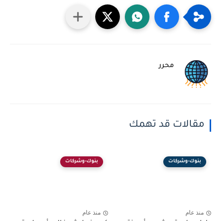
محرر
مقالات قد تهمك
بنوك-وشركات
بنوك-وشركات
منذ عام
منذ عام