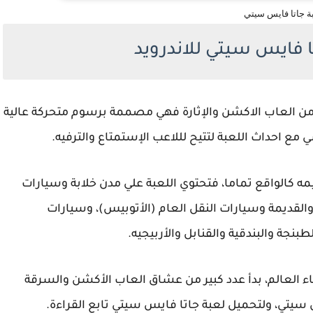
بة جاتا فايس سيتي
ا فايس سيتي للاندرويد
ميل لعبة جاتا فايس سيتي تصنف لعبة GTA 7 من العاب الاكشن والإثارة فهي مصممة برسوم متحركة عالية
مع احداث اللعبة لتتيح لللاعب الإستمتاع والترفيه.
ه كالواقع تماما، فتحتوي اللعبة علي مدن خلابة وسيارات
القديمة وسيارات النقل العام (الأتوبيس)، وسيارات
نجة والبندقية والقنابل والأربيجيه.
ة GTA Vice City في كافة ارجاء العالم، بدأ عدد كبير من عشاق العاب الأكشن والسرقة
سيتي، ولتحميل لعبة جاتا فايس سيتي تابع القراءة.