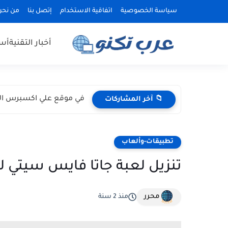
سياسة الخصوصية
اتفاقية الاستخدام
إتصل بنا
من نحن
أخبار التقنية
أسع
تطبيقات IPTV والأجهزة المتوافقة: خطوات إعداد تجربة مشاهدة مستقرة
📁 آخر المشاركات
تطبيقات-وألعاب
تنزيل لعبة جاتا فايس سيتي للاندرويد GTA 7 براب
محرر
منذ 2 سنة