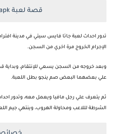
قصة لعبة GTA Vice City apk اون لاين
تدور احداث لعبة جاتا فايس سيتي في مدينة افتراض
الإجرام الخروج مرة اخري من السجن.
وبعد خروجه من السجن يسعي للإنتقام، وبداية قص
علي بعضهما البعض صم ينجو بطل اللعبة.
ثم يتعرف علي رجل مافيا ويعمل معه، وتدور احدا
الشرطة لللاعب ومحاولة الهروب، وينتهي جيم اللع
خصائص لعب