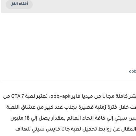
تحميل لعبة جاتا فايس سيتي للاندرويد برابط مباشر كاملة مجانا من ميديا فاير obb+apk، تعتبر لعبة GTA 7 من
ت خلال فترة زمنية قصيرة بجذب عدد كبير من عشاق اللعبة
حول العالم، وخلال هذه الفترة تم بيع لعبة جاتا فايس سيتي إلي كافة انحاء العالم بمقدار يصل إلي 18 مليون
لمقال عن روابط تحميل لعبة جاتا فايس سيتي للهااف