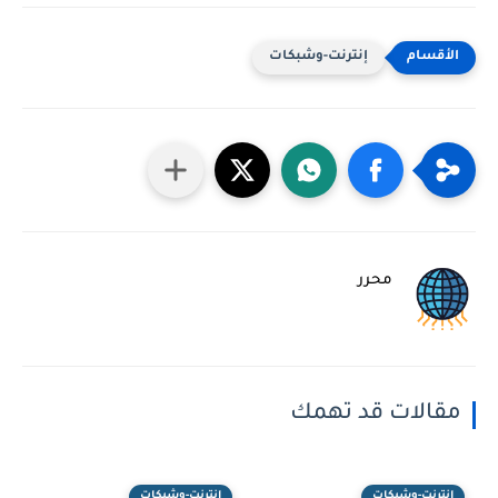
إنترنت-وشبكات
محرر
مقالات قد تهمك
إنترنت-وشبكات
إنترنت-وشبكات