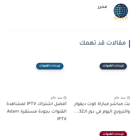
محرر
مقالات قد تهمك
ترددات-القنوات
ترددات-القنوات
منذ عام
منذ عام
بث مباشر مباراة كوت ديفوار
أفضل اشتراك IPTV لمشاهدة
والنرويج اليوم في دور الـ32...
القنوات بجودة مستقرة Adam
IPTV
ترددات-القنوات