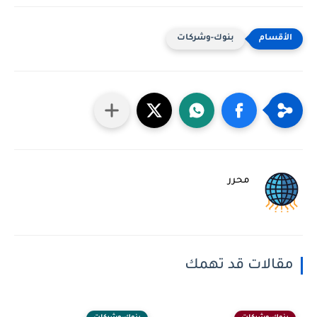
بنوك-وشركات
محرر
مقالات قد تهمك