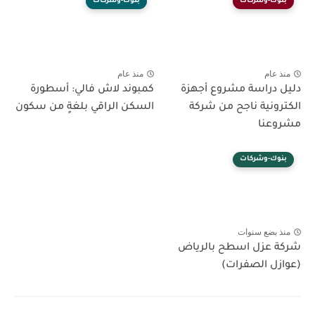
بنوك-وشركات
بنوك-وشركات
منذ عام
منذ عام
دليل دراسة مشروع أجهزة
كمبوند لاش فالي: أسطورة
الكترونية ناجح من شركة
السكن الراقي بلغةٍ من سكون
مشروعنا
بنوك-وشركات
منذ بضع سنوات
شركة عزل اسطح بالرياض
(عوازل الصفرات)