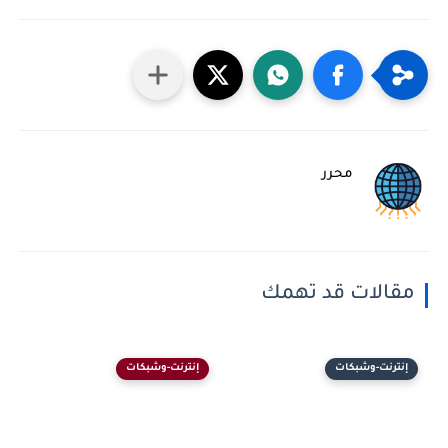
محرر
مقالات قد تهمك
إنترنت-وشبكات
إنترنت-وشبكات